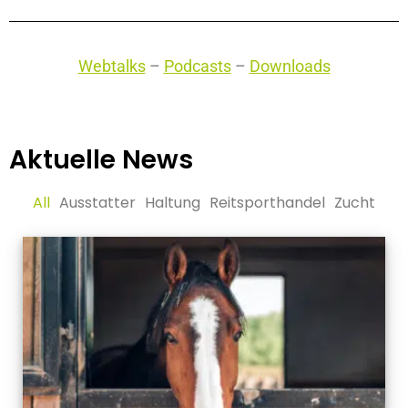
Webtalks
–
Podcasts
–
Downloads
Aktuelle News
All
Ausstatter
Haltung
Reitsporthandel
Zucht