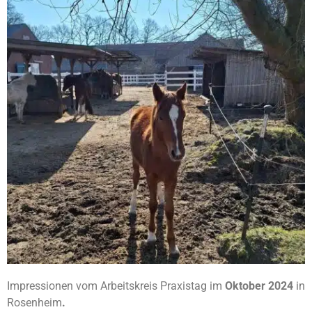
Impressionen vom Arbeitskreis Praxistag im
Oktober
2024
in
Rosenheim
.