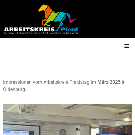
AK Mitgliedschaft
Impressionen vom Arbeitskreis Praxistag im
März 2025
in
Oldenburg.
Termine
Shop
Gütesiegel