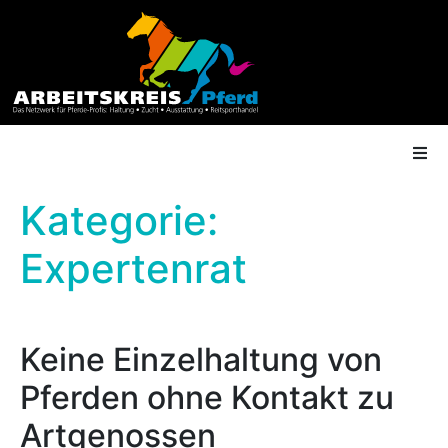
Kategorie:
AK Mitgliedschaft
Expertenrat
Termine
Keine Einzelhaltung von
Shop
Pferden ohne Kontakt zu
Gütesiegel
Artgenossen