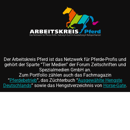
Der Arbeitskreis Pferd ist das Netzwerk für Pferde-Profis und
gehört der Sparte “Tier Medien” der Forum Zeitschriften und
Spezialmedien GmbH an.
Zum Portfolio zählen auch das Fachmagazin
“
Pferdebetrieb
”, das Züchterbuch “
Ausgewählte Hengste
Deutschlands
” sowie das Hengstverzeichnis von
Horse-Gate
.
Folgen Sie uns auf
und
©
FORUM Zeitschriften und Spezialmedien GmbH
|
FORUM
Media Group
Mitgliedschaft kündigen
|
Erklärung zur Barrierefreiheit
|
AGB
|
Datenschutz
|
Impressum