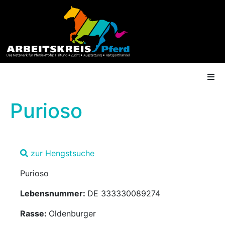
Purioso
AK Mitgliedschaft
zur Hengstsuche
Termine
Purioso
Shop
Lebensnummer:
DE 333330089274
Gütesiegel
Rasse:
Oldenburger