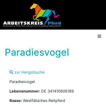
Paradiesvogel
AK Mitgliedschaft
zur Hengstsuche
Termine
Paradiesvogel
Shop
Lebensnummer:
DE 341410606189
Gütesiegel
Rasse:
Westfälisches Reitpferd