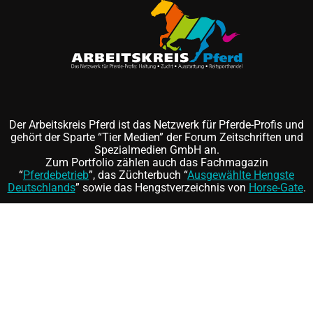
Der Arbeitskreis Pferd ist das Netzwerk für Pferde-Profis und
gehört der Sparte “Tier Medien” der Forum Zeitschriften und
Spezialmedien GmbH an.
Zum Portfolio zählen auch das Fachmagazin
“
Pferdebetrieb
”, das Züchterbuch “
Ausgewählte Hengste
Deutschlands
” sowie das Hengstverzeichnis von
Horse-Gate
.
Folgen Sie uns auf
und
©
FORUM Zeitschriften und Spezialmedien GmbH
|
FORUM
Media Group
Mitgliedschaft kündigen
|
Erklärung zur Barrierefreiheit
|
AGB
|
Datenschutz
|
Impressum