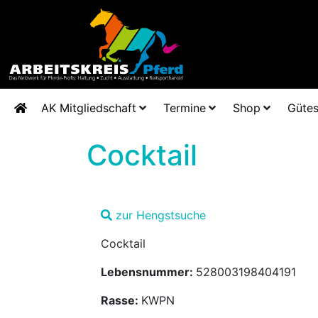
AK Mitgliedschaft
Termine
Shop
Gütes
Cocktail
zur Hengstsuche
Cocktail
Lebensnummer:
528003198404191
Rasse:
KWPN