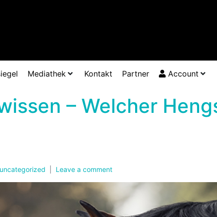
iegel
Mediathek
Kontakt
Partner
Account
wissen – Welcher Hengs
uncategorized
Leave a comment