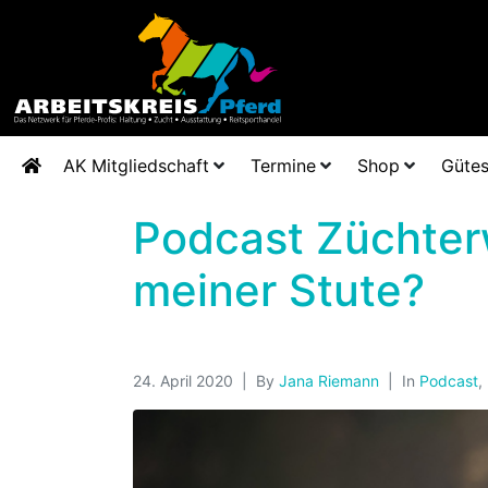
AK Mitgliedschaft
Termine
Shop
Gütes
Podcast Züchter
meiner Stute?
24. April 2020
By
Jana Riemann
In
Podcast
,