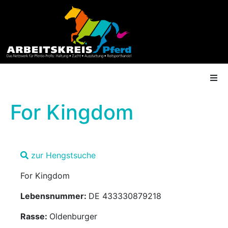
For Kingdom
AK Mitgliedschaft
zur Hengstsuche
Termine
For Kingdom
Shop
Lebensnummer:
DE 433330879218
Gütesiegel
Rasse:
Oldenburger