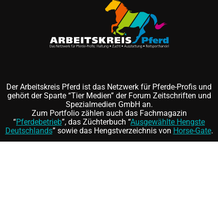
Der Arbeitskreis Pferd ist das Netzwerk für Pferde-Profis und
gehört der Sparte “Tier Medien” der Forum Zeitschriften und
Spezialmedien GmbH an.
Zum Portfolio zählen auch das Fachmagazin
“
Pferdebetrieb
”, das Züchterbuch “
Ausgewählte Hengste
Deutschlands
” sowie das Hengstverzeichnis von
Horse-Gate
.
Folgen Sie uns auf
und
©
FORUM Zeitschriften und Spezialmedien GmbH
|
FORUM
Media Group
Mitgliedschaft kündigen
|
Erklärung zur Barrierefreiheit
|
AGB
|
Datenschutz
|
Impressum