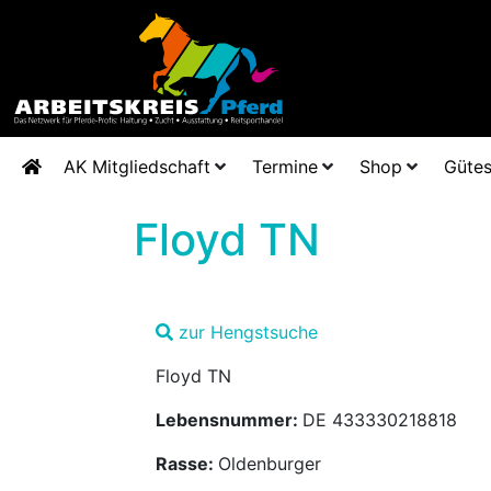
AK Mitgliedschaft
Termine
Shop
Gütes
Floyd TN
zur Hengstsuche
Floyd TN
Lebensnummer:
DE 433330218818
Rasse:
Oldenburger