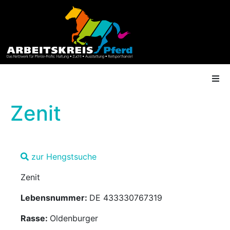
Zenit
AK Mitgliedschaft
zur Hengstsuche
Termine
Zenit
Shop
Lebensnummer:
DE 433330767319
Gütesiegel
Rasse:
Oldenburger