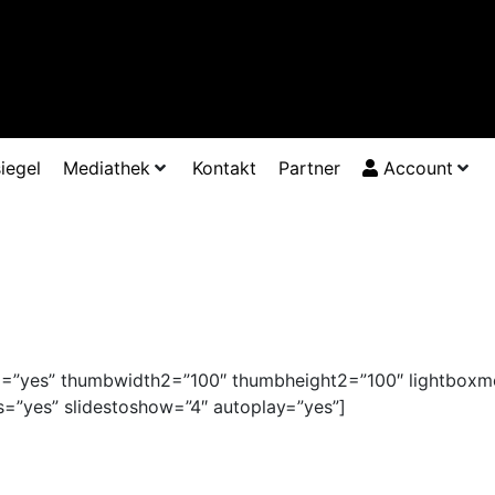
iegel
Mediathek
Kontakt
Partner
Account
ize2=”yes” thumbwidth2=”100″ thumbheight2=”100″ lightboxmo
 dots=”yes” slidestoshow=”4″ autoplay=”yes”]