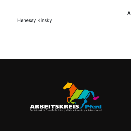
A
Henessy Kinsky