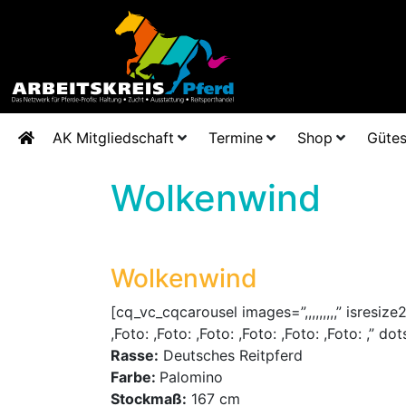
AK Mitgliedschaft
Termine
Shop
Gütes
Wolkenwind
Wolkenwind
[cq_vc_cqcarousel images=”,,,,,,,,,” isres
,Foto: ,Foto: ,Foto: ,Foto: ,Foto: ,Foto: ,”
Rasse:
Deutsches Reitpferd
Farbe:
Palomino
Stockmaß:
167 cm