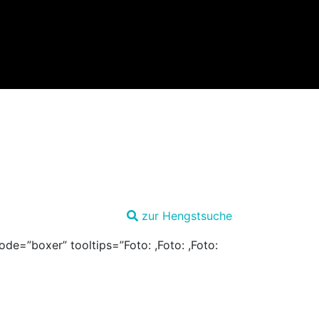
zur Hengstsuche
de=”boxer” tooltips=”Foto: ,Foto: ,Foto: