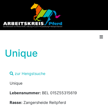
Unique
AK Mitgliedschaft
zur Hengstsuche
Termine
Unique
Shop
Lebensnummer:
BEL 015Z55315619
Gütesiegel
Rasse:
Zangersheide Reitpferd