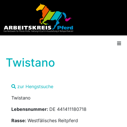
Twistano
AK Mitgliedschaft
zur Hengstsuche
Termine
Twistano
Shop
Lebensnummer:
DE 441411180718
Gütesiegel
Rasse:
Westfälisches Reitpferd