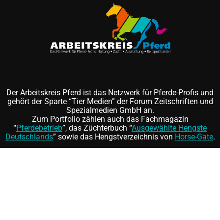
Der Arbeitskreis Pferd ist das Netzwerk für Pferde-Profis und
gehört der Sparte “Tier Medien” der Forum Zeitschriften und
Spezialmedien GmbH an.
Zum Portfolio zählen auch das Fachmagazin
“
Pferdebetrieb
”, das Züchterbuch “
Ausgewählte Hengste
Deutschlands
” sowie das Hengstverzeichnis von
Horse-Gate
.
Folgen Sie uns auf
und
©
FORUM Zeitschriften und Spezialmedien GmbH
|
FORUM
Media Group
Mitgliedschaft kündigen
|
Erklärung zur Barrierefreiheit
|
AGB
|
Datenschutz
|
Impressum