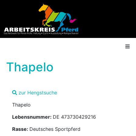
Thapelo
AK Mitgliedschaft
zur Hengstsuche
Termine
Thapelo
Shop
Lebensnummer:
DE 473730429216
Gütesiegel
Rasse:
Deutsches Sportpferd