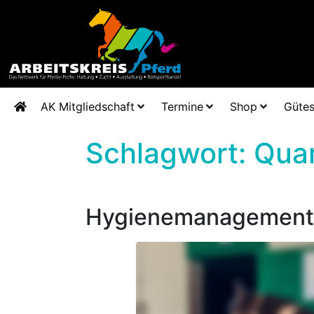
AK Mitgliedschaft
Termine
Shop
Gütes
Schlagwort:
Qua
Hygienemanagement: