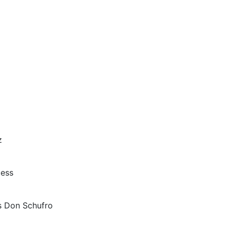
z
cess
s Don Schufro