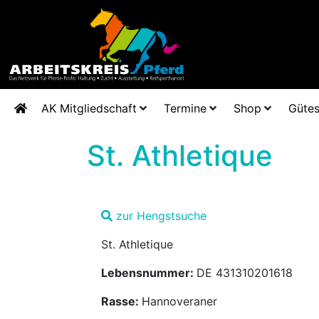
AK Mitgliedschaft
Termine
Shop
Gütes
St. Athletique
zur Hengstsuche
St. Athletique
Lebensnummer:
DE 431310201618
Rasse:
Hannoveraner