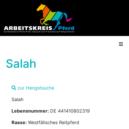
Salah
AK Mitgliedschaft
zur Hengstsuche
Termine
Salah
Shop
Lebensnummer:
DE 441410802319
Gütesiegel
Rasse:
Westfälisches Reitpferd