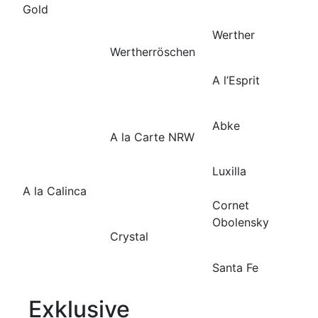
Gold
Werther
Wertherröschen
A l’Esprit
Abke
A la Carte NRW
Luxilla
A la Calinca
Cornet
Obolensky
Crystal
Santa Fe
Exklusive