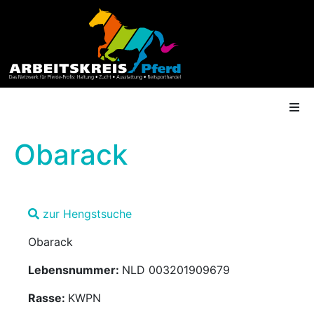
Obarack
AK Mitgliedschaft
zur Hengstsuche
Termine
Obarack
Shop
Lebensnummer:
NLD 003201909679
Gütesiegel
Rasse:
KWPN