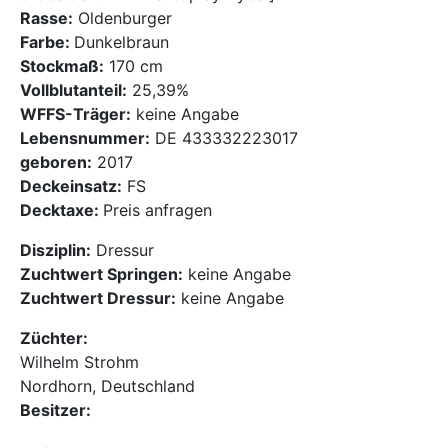
Rasse:
Oldenburger
Mediathek
Farbe:
Dunkelbraun
Stockmaß:
170 cm
Kontakt
Vollblutanteil:
25,39%
WFFS-Träger:
keine Angabe
Partner
Lebensnummer:
DE 433332223017
geboren:
2017
Account
Deckeinsatz:
FS
Decktaxe:
Preis anfragen
Disziplin:
Dressur
Zuchtwert Springen:
keine Angabe
Zuchtwert Dressur:
keine Angabe
Züchter:
Wilhelm Strohm
Nordhorn, Deutschland
Besitzer: