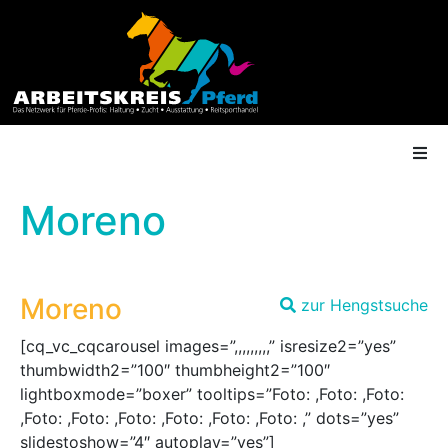
Moreno
AK Mitgliedschaft
Moreno
zur Hengstsuche
Termine
[cq_vc_cqcarousel images=”,,,,,,,,,” isresize2=”yes”
Shop
thumbwidth2=”100″ thumbheight2=”100″
lightboxmode=”boxer” tooltips=”Foto: ,Foto: ,Foto:
Gütesiegel
,Foto: ,Foto: ,Foto: ,Foto: ,Foto: ,Foto: ,” dots=”yes”
slidestoshow=”4″ autoplay=”yes”]