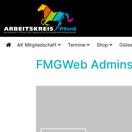
AK Mitgliedschaft
Termine
Shop
Gütes
FMGWeb Admin