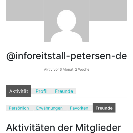
Mediathek
Kontakt
Partner
@inforeitstall-petersen-de
Account
Aktiv vor 6 Monat, 2 Woche
Aktivität
Profil
Freunde
Persönlich
Erwähnungen
Favoriten
Freunde
Aktivitäten der Mitglieder