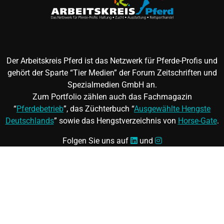
Der Arbeitskreis Pferd ist das Netzwerk für Pferde-Profis und
gehört der Sparte “Tier Medien” der Forum Zeitschriften und
Spezialmedien GmbH an.
Zum Portfolio zählen auch das Fachmagazin
“
Pferdebetrieb
”, das Züchterbuch “
Ausgewählte Hengste
Deutschlands
” sowie das Hengstverzeichnis von
Horse-Gate
.
Folgen Sie uns auf
und
©
FORUM Zeitschriften und Spezialmedien GmbH
|
FORUM
Media Group
Mitgliedschaft kündigen
|
Erklärung zur Barrierefreiheit
|
AGB
|
Datenschutz
|
Impressum