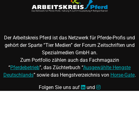
Der Arbeitskreis Pferd ist das Netzwerk für Pferde-Profis und
gehört der Sparte “Tier Medien” der Forum Zeitschriften und
Spezialmedien GmbH an.
Zum Portfolio zählen auch das Fachmagazin
“
Pferdebetrieb
”, das Züchterbuch “
Ausgewählte Hengste
Deutschlands
” sowie das Hengstverzeichnis von
Horse-Gate
.
Folgen Sie uns auf
und
©
FORUM Zeitschriften und Spezialmedien GmbH
|
FORUM
Media Group
Mitgliedschaft kündigen
|
Erklärung zur Barrierefreiheit
|
AGB
|
Datenschutz
|
Impressum