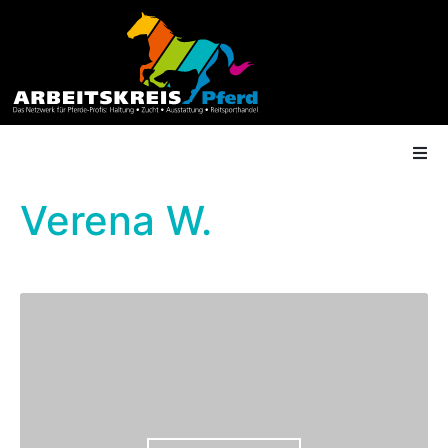
Verena W.
AK Mitgliedschaft
Termine
Shop
Gütesiegel