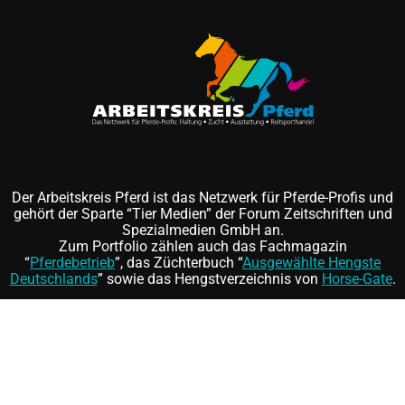
Der Arbeitskreis Pferd ist das Netzwerk für Pferde-Profis und
gehört der Sparte “Tier Medien” der Forum Zeitschriften und
Spezialmedien GmbH an.
Zum Portfolio zählen auch das Fachmagazin
“
Pferdebetrieb
”, das Züchterbuch “
Ausgewählte Hengste
Deutschlands
” sowie das Hengstverzeichnis von
Horse-Gate
.
Folgen Sie uns auf
und
©
FORUM Zeitschriften und Spezialmedien GmbH
|
FORUM
Media Group
Mitgliedschaft kündigen
|
Erklärung zur Barrierefreiheit
|
AGB
|
Datenschutz
|
Impressum