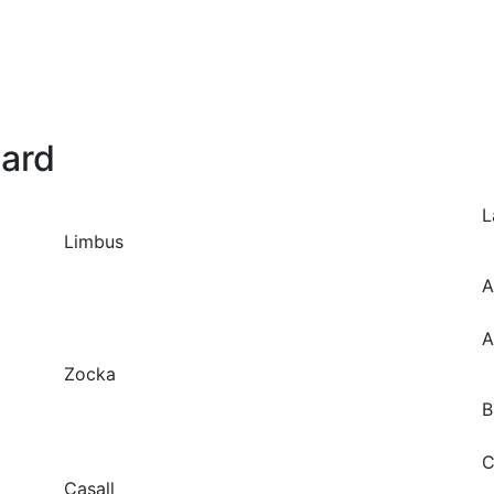
ard
L
Limbus
A
A
Zocka
B
C
Casall