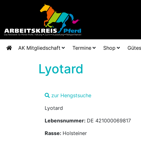
AK Mitgliedschaft
Termine
Shop
Gütes
Lyotard
zur Hengstsuche
Lyotard
Lebensnummer:
DE 421000069817
Rasse:
Holsteiner