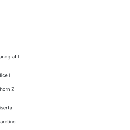
andgraf I
lice I
horn Z
iserta
aretino