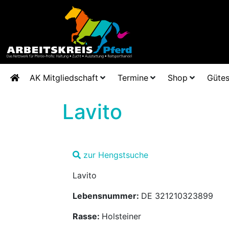
AK Mitgliedschaft
Termine
Shop
Gütes
Lavito
zur Hengstsuche
Lavito
Lebensnummer:
DE 321210323899
Rasse:
Holsteiner