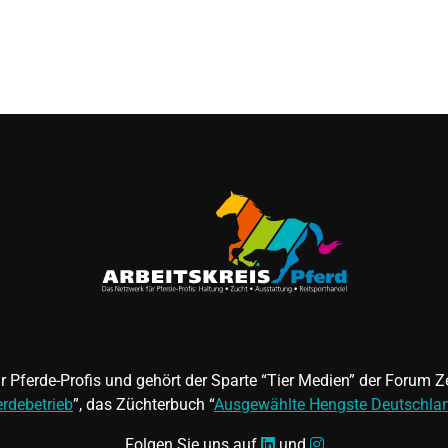
für Pferde-Profis und gehört der Sparte “Tier Medien” der Forum
erdebetrieb
”, das Züchterbuch “
Ausgewählte Hengste Deutschla
Folgen Sie uns auf
und