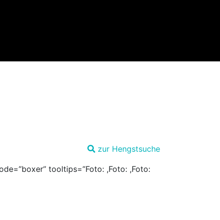
zur Hengstsuche
de=”boxer” tooltips=”Foto: ,Foto: ,Foto: