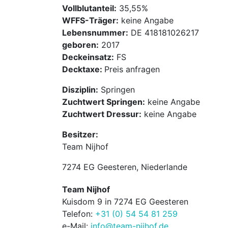
Vollblutanteil:
35,55%
WFFS-Träger:
keine Angabe
Lebensnummer:
DE 418181026217
geboren:
2017
Deckeinsatz:
FS
Decktaxe:
Preis anfragen
Disziplin:
Springen
Zuchtwert Springen:
keine Angabe
Zuchtwert Dressur:
keine Angabe
Besitzer:
Team Nijhof
7274 EG Geesteren, Niederlande
Team Nijhof
Kuisdom 9 in 7274 EG Geesteren
Telefon:
+31 (0) 54 54 81 259
e-Mail:
info@team-nijhof.de