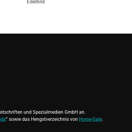
Edelbild
 Zeitschriften und Spezialmedien GmbH an.
nds
” sowie das Hengstverzeichnis von
Horse-Gate
.