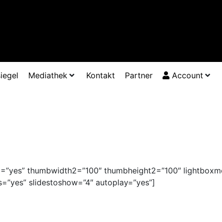
iegel
Mediathek
Kontakt
Partner
Account
ize2=”yes” thumbwidth2=”100″ thumbheight2=”100″ lightboxmo
 dots=”yes” slidestoshow=”4″ autoplay=”yes”]