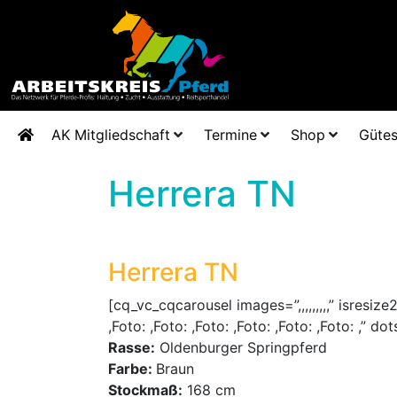
AK Mitgliedschaft
Termine
Shop
Gütes
Herrera TN
Herrera TN
[cq_vc_cqcarousel images=”,,,,,,,,,” isres
,Foto: ,Foto: ,Foto: ,Foto: ,Foto: ,Foto: ,”
Rasse:
Oldenburger Springpferd
Farbe:
Braun
Stockmaß:
168 cm