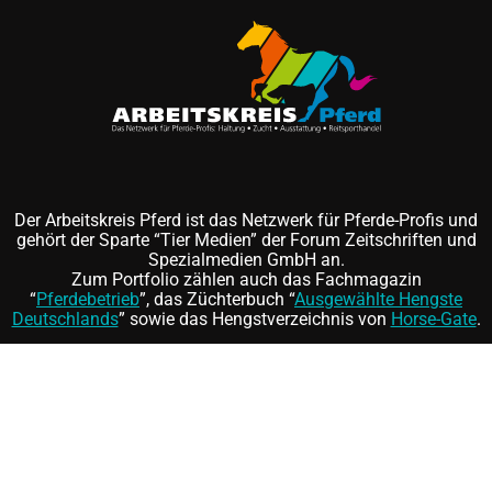
Der Arbeitskreis Pferd ist das Netzwerk für Pferde-Profis und
gehört der Sparte “Tier Medien” der Forum Zeitschriften und
Spezialmedien GmbH an.
Zum Portfolio zählen auch das Fachmagazin
“
Pferdebetrieb
”, das Züchterbuch “
Ausgewählte Hengste
Deutschlands
” sowie das Hengstverzeichnis von
Horse-Gate
.
Folgen Sie uns auf
und
©
FORUM Zeitschriften und Spezialmedien GmbH
|
FORUM
Media Group
Mitgliedschaft kündigen
|
Erklärung zur Barrierefreiheit
|
AGB
|
Datenschutz
|
Impressum