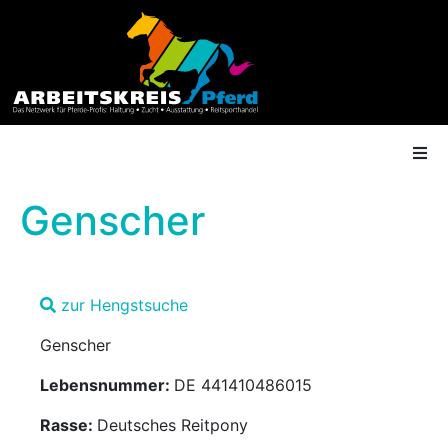
Genscher
AK Mitgliedschaft
zur Hengstsuche
Termine
Genscher
Shop
Lebensnummer:
DE 441410486015
Gütesiegel
Rasse:
Deutsches Reitpony