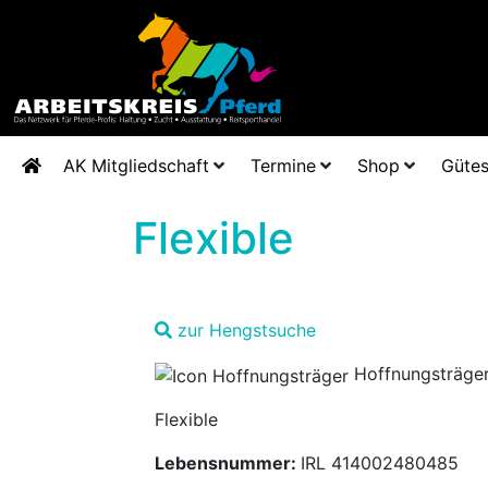
AK Mitgliedschaft
Termine
Shop
Gütes
Flexible
zur Hengstsuche
Hoffnungsträge
Flexible
Lebensnummer:
IRL 414002480485