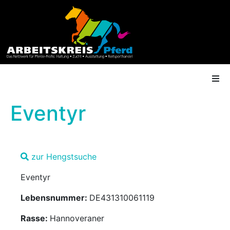
Eventyr
AK Mitgliedschaft
zur Hengstsuche
Termine
Eventyr
Shop
Lebensnummer:
DE431310061119
Gütesiegel
Rasse:
Hannoveraner