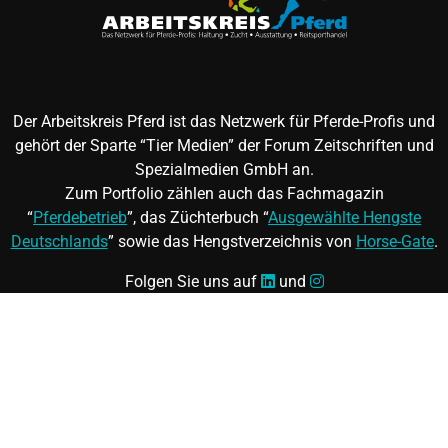
Der Arbeitskreis Pferd ist das Netzwerk für Pferde-Profis und
gehört der Sparte “Tier Medien” der Forum Zeitschriften und
Spezialmedien GmbH an.
Zum Portfolio zählen auch das Fachmagazin
“
Pferdebetrieb
”, das Züchterbuch “
Ausgewählte Hengste
Deutschlands
” sowie das Hengstverzeichnis von
Horse-Gate
.
Folgen Sie uns auf
und
©
FORUM Zeitschriften und Spezialmedien GmbH
|
FORUM
Media Group
Mitgliedschaft kündigen
|
Erklärung zur Barrierefreiheit
|
AGB
|
Datenschutz
|
Impressum