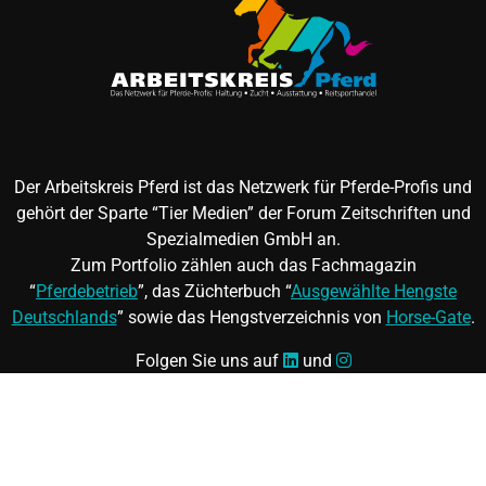
Der Arbeitskreis Pferd ist das Netzwerk für Pferde-Profis und
gehört der Sparte “Tier Medien” der Forum Zeitschriften und
Spezialmedien GmbH an.
Zum Portfolio zählen auch das Fachmagazin
“
Pferdebetrieb
”, das Züchterbuch “
Ausgewählte Hengste
Deutschlands
” sowie das Hengstverzeichnis von
Horse-Gate
.
Folgen Sie uns auf
und
©
FORUM Zeitschriften und Spezialmedien GmbH
|
FORUM
Media Group
Mitgliedschaft kündigen
|
Erklärung zur Barrierefreiheit
|
AGB
|