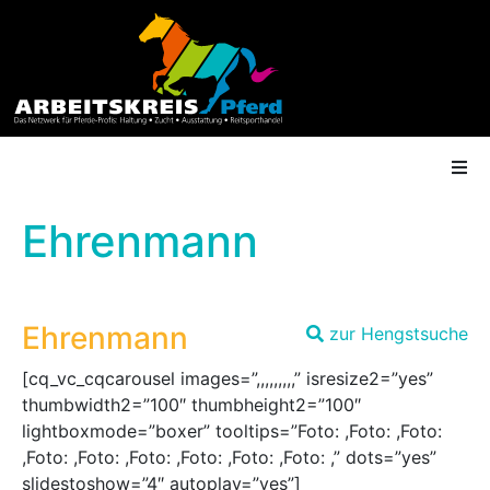
Ehrenmann
AK Mitgliedschaft
Ehrenmann
zur Hengstsuche
Termine
[cq_vc_cqcarousel images=”,,,,,,,,,” isresize2=”yes”
Shop
thumbwidth2=”100″ thumbheight2=”100″
lightboxmode=”boxer” tooltips=”Foto: ,Foto: ,Foto:
Gütesiegel
,Foto: ,Foto: ,Foto: ,Foto: ,Foto: ,Foto: ,” dots=”yes”
slidestoshow=”4″ autoplay=”yes”]