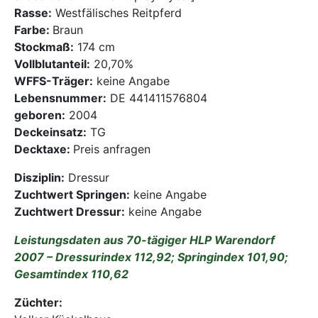
Rasse:
Westfälisches Reitpferd
Mediathek
Farbe:
Braun
Stockmaß:
174 cm
Kontakt
Vollblutanteil:
20,70%
WFFS-Träger:
keine Angabe
Partner
Lebensnummer:
DE 441411576804
geboren:
2004
Account
Deckeinsatz:
TG
Decktaxe:
Preis anfragen
Disziplin:
Dressur
Zuchtwert Springen:
keine Angabe
Zuchtwert Dressur:
keine Angabe
Leistungsdaten aus 70-tägiger HLP Warendorf
2007 – Dressurindex 112,92; Springindex 101,90;
Gesamtindex 110,62
Züchter: