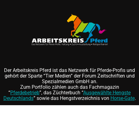
Der Arbeitskreis Pferd ist das Netzwerk für Pferde-Profis und
gehört der Sparte “Tier Medien” der Forum Zeitschriften und
Spezialmedien GmbH an.
Zum Portfolio zählen auch das Fachmagazin
“
Pferdebetrieb
”, das Züchterbuch “
Ausgewählte Hengste
Deutschlands
” sowie das Hengstverzeichnis von
Horse-Gate
.
Folgen Sie uns auf
und
©
FORUM Zeitschriften und Spezialmedien GmbH
|
FORUM
Media Group
Mitgliedschaft kündigen
|
Erklärung zur Barrierefreiheit
|
AGB
|