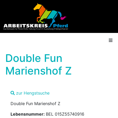
Double Fun
AK Mitgliedschaft
Marienshof Z
Termine
zur Hengstsuche
Shop
Double Fun Marienshof Z
Gütesiegel
Lebensnummer:
BEL 015Z55740916