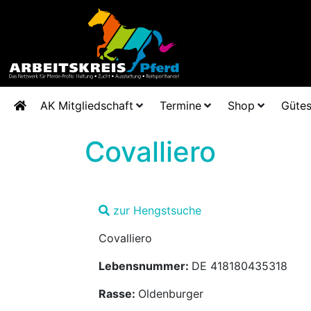
AK Mitgliedschaft
Termine
Shop
Gütes
Covalliero
zur Hengstsuche
Covalliero
Lebensnummer:
DE 418180435318
Rasse:
Oldenburger