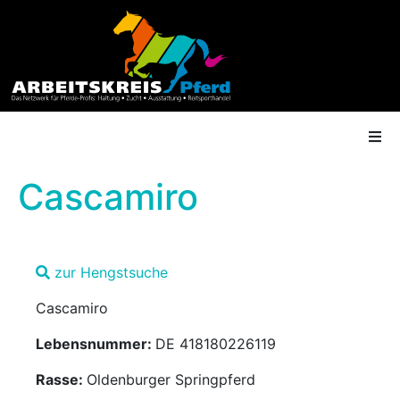
Cascamiro
AK Mitgliedschaft
zur Hengstsuche
Termine
Cascamiro
Shop
Lebensnummer:
DE 418180226119
Gütesiegel
Rasse:
Oldenburger Springpferd