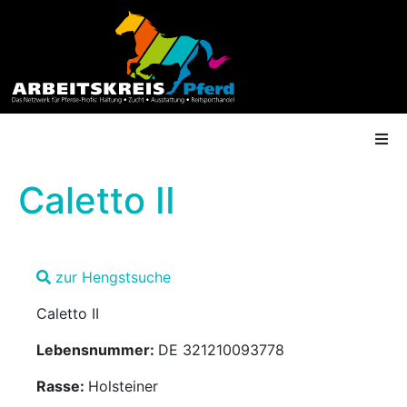
Caletto II
AK Mitgliedschaft
zur Hengstsuche
Termine
Caletto II
Shop
Lebensnummer:
DE 321210093778
Gütesiegel
Rasse:
Holsteiner