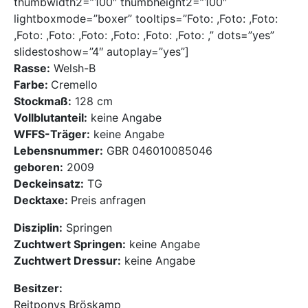
thumbwidth2=”100″ thumbheight2=”100″
Mediathek
lightboxmode=”boxer” tooltips=”Foto: ,Foto: ,Foto:
,Foto: ,Foto: ,Foto: ,Foto: ,Foto: ,Foto: ,” dots=”yes”
Kontakt
slidestoshow=”4″ autoplay=”yes”]
Rasse:
Welsh-B
Farbe:
Cremello
Partner
Stockmaß:
128 cm
Vollblutanteil:
keine Angabe
Account
WFFS-Träger:
keine Angabe
Lebensnummer:
GBR 046010085046
geboren:
2009
Deckeinsatz:
TG
Decktaxe:
Preis anfragen
Disziplin:
Springen
Zuchtwert Springen:
keine Angabe
Zuchtwert Dressur:
keine Angabe
Besitzer:
Reitponys Bröskamp