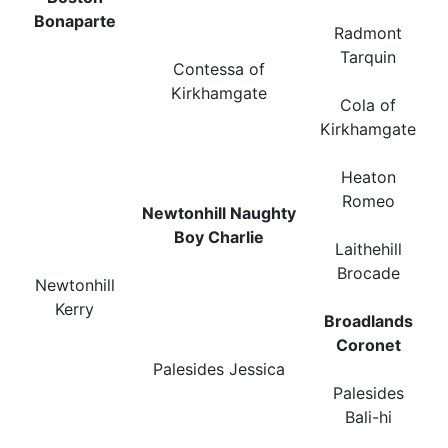
Bonaparte
Radmont
Tarquin
Contessa of
Kirkhamgate
Cola of
Kirkhamgate
Heaton
Romeo
Newtonhill Naughty
Boy Charlie
Laithehill
Brocade
Newtonhill
Kerry
Broadlands
Coronet
Palesides Jessica
Palesides
Bali-hi