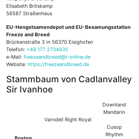
Elisabeth Bröskamp
56587 Straßenhaus
EU-Hengstsamendepot und EU-Besamungsstation
Freeze and Breed
Brückenstraße 3 in 56370 Eisighofen
Telefon:
+49 177 2734935
e-Mail:
freezeandbreed@t-online.de
Website:
https://freezeandbreed.de
Stammbaum von Cadlanvalley
Sir Ivanhoe
Downland
Mandarin
Varndell Right Royal
Cusop
Rhythm
Boston