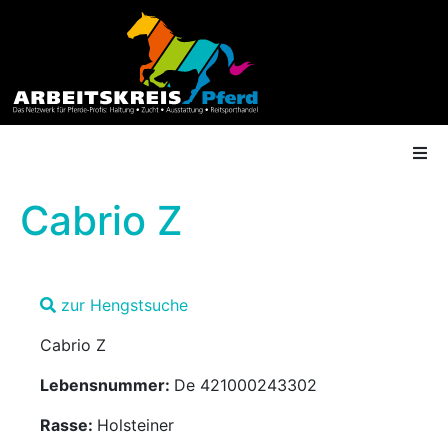
Cabrio Z
AK Mitgliedschaft
zur Hengstsuche
Termine
Cabrio Z
Shop
Lebensnummer:
De 421000243302
Gütesiegel
Rasse:
Holsteiner