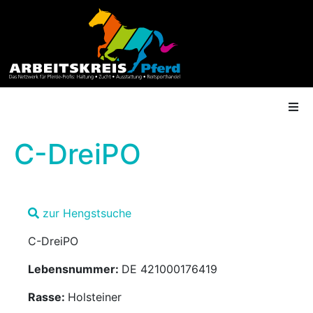
C-DreiPO
AK Mitgliedschaft
zur Hengstsuche
Termine
C-DreiPO
Shop
Lebensnummer:
DE 421000176419
Gütesiegel
Rasse:
Holsteiner