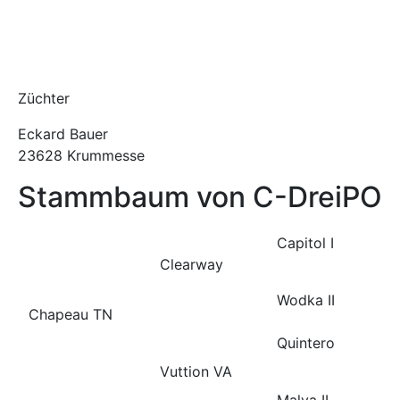
Züchter
Eckard Bauer
23628 Krummesse
Stammbaum von C-DreiPO
Capitol I
Clearway
Wodka II
Chapeau TN
Quintero
Vuttion VA
Malva II