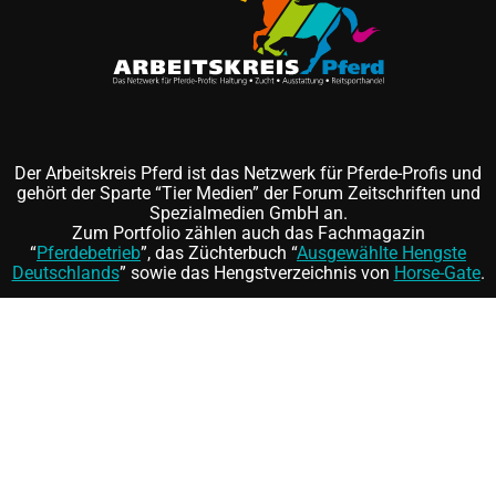
Der Arbeitskreis Pferd ist das Netzwerk für Pferde-Profis und
gehört der Sparte “Tier Medien” der Forum Zeitschriften und
Spezialmedien GmbH an.
Zum Portfolio zählen auch das Fachmagazin
“
Pferdebetrieb
”, das Züchterbuch “
Ausgewählte Hengste
Deutschlands
” sowie das Hengstverzeichnis von
Horse-Gate
.
Folgen Sie uns auf
und
©
FORUM Zeitschriften und Spezialmedien GmbH
|
FORUM
Media Group
Mitgliedschaft kündigen
|
Erklärung zur Barrierefreiheit
|
AGB
|
Datenschutz
|
Impressum