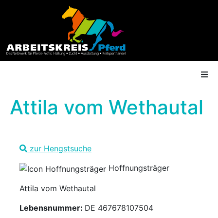
Attila vom Wethautal
AK Mitgliedschaft
zur Hengstsuche
Termine
Hoffnungsträger
Shop
Attila vom Wethautal
Gütesiegel
Lebensnummer:
DE 467678107504