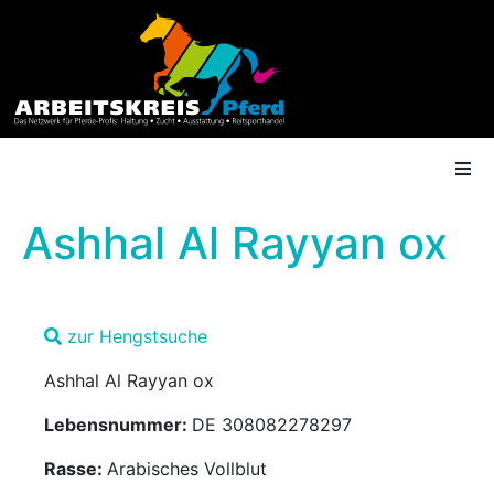
Ashhal Al Rayyan ox
AK Mitgliedschaft
zur Hengstsuche
Termine
Ashhal Al Rayyan ox
Shop
Lebensnummer:
DE 308082278297
Gütesiegel
Rasse:
Arabisches Vollblut