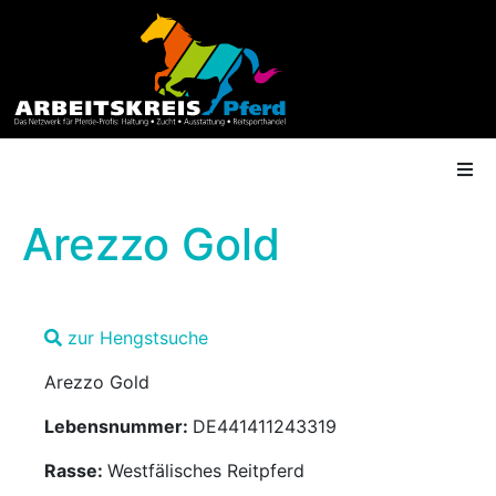
Arezzo Gold
AK Mitgliedschaft
zur Hengstsuche
Termine
Arezzo Gold
Shop
Lebensnummer:
DE441411243319
Gütesiegel
Rasse:
Westfälisches Reitpferd