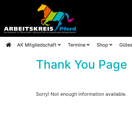
AK Mitgliedschaft
Termine
Shop
Gütes
Thank You Page
Sorry! Not enough information available.