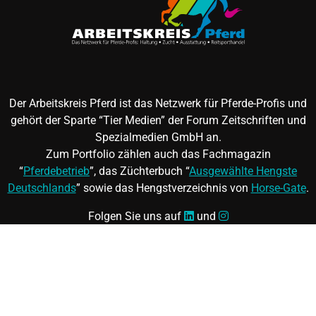
Der Arbeitskreis Pferd ist das Netzwerk für Pferde-Profis und
gehört der Sparte “Tier Medien” der Forum Zeitschriften und
Spezialmedien GmbH an.
Zum Portfolio zählen auch das Fachmagazin
“
Pferdebetrieb
”, das Züchterbuch “
Ausgewählte Hengste
Deutschlands
” sowie das Hengstverzeichnis von
Horse-Gate
.
Folgen Sie uns auf
und
©
FORUM Zeitschriften und Spezialmedien GmbH
|
FORUM
Media Group
Mitgliedschaft kündigen
|
Erklärung zur Barrierefreiheit
|
AGB
|
Datenschutz
|
Impressum