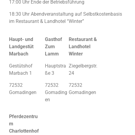
17:00 Uhr Ende der Betriebsführung
18:30 Uhr Abendveranstaltung auf Selbstkostenbasis
im Restaurant & Landhotel “Winter”
Haupt- und
Gasthof
Restaurant &
Landgestüt
Zum
Landhotel
Marbach
Lamm
Winter
Gestütshof
Hauptstra
Ziegelbergstr.
Marbach 1
ße 3
24
72532
72532
72532
Gomadingen
Gomading
Gomadingen
en
Pferdezentru
m
Charlottenhof