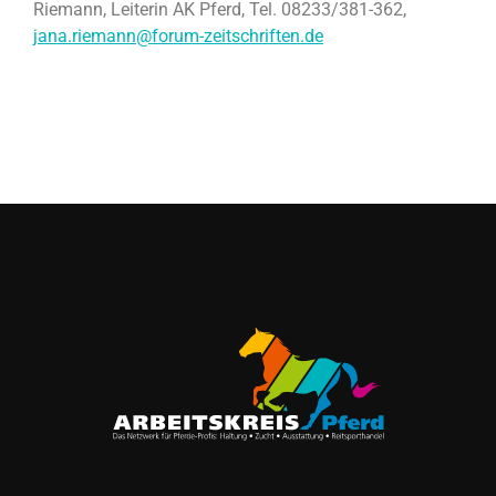
Riemann, Leiterin AK Pferd, Tel. 08233/381-362,
jana.riemann@forum-zeitschriften.de