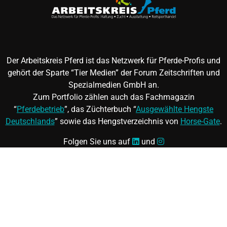
Der Arbeitskreis Pferd ist das Netzwerk für Pferde-Profis und
gehört der Sparte “Tier Medien” der Forum Zeitschriften und
Spezialmedien GmbH an.
Zum Portfolio zählen auch das Fachmagazin
“
Pferdebetrieb
”, das Züchterbuch “
Ausgewählte Hengste
Deutschlands
” sowie das Hengstverzeichnis von
Horse-Gate
.
Folgen Sie uns auf
und
©
FORUM Zeitschriften und Spezialmedien GmbH
|
FORUM
Media Group
Mitgliedschaft kündigen
|
Erklärung zur Barrierefreiheit
|
AGB
|
Datenschutz
|
Impressum