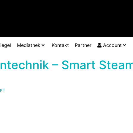
iegel
Mediathek
Kontakt
Partner
Account
ntechnik – Smart Stea
gel