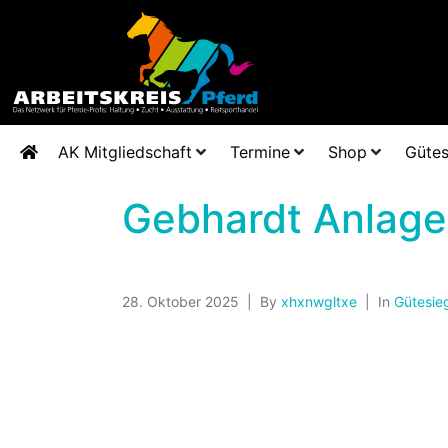
AK Mitgliedschaft
Termine
Shop
Gütes
Gebhardt Anlage
28. Oktober 2025
By
xhxnwgltxe
In
Gütesie