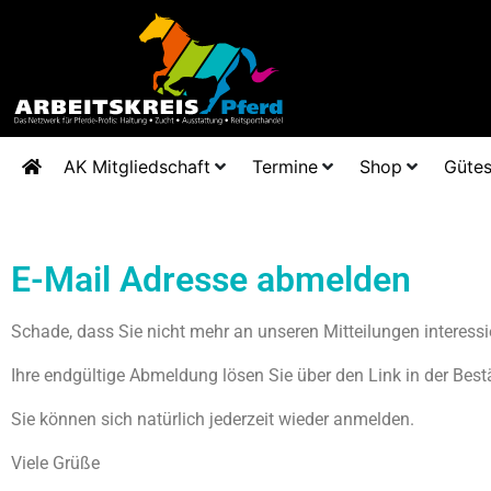
AK Mitgliedschaft
Termine
Shop
Gütes
E-Mail Adresse abmelden
Schade, dass Sie nicht mehr an unseren Mitteilungen interessie
Ihre endgültige Abmeldung lösen Sie über den Link in der Bes
Sie können sich natürlich jederzeit wieder anmelden.
Viele Grüße