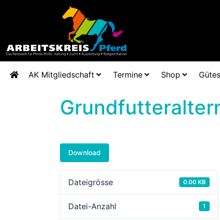
AK Mitgliedschaft
Termine
Shop
Gütes
Grundfutteralter
Download
Dateigrösse
0.00 KB
Datei-Anzahl
1