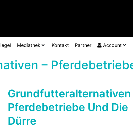
iegel
Mediathek
Kontakt
Partner
Account
nativen – Pferdebetrieb
Grundfutteralternativen
Pferdebetriebe Und Die
Dürre