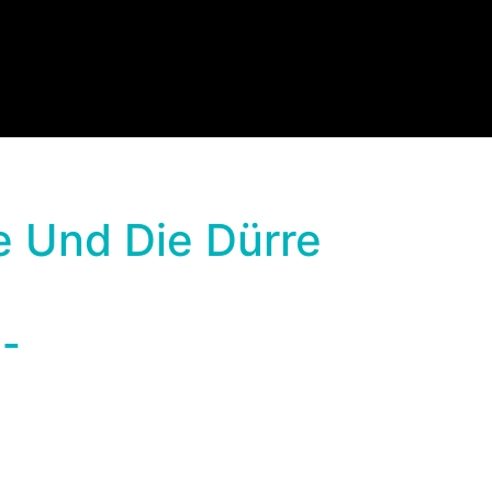
e Und Die Dürre
 -